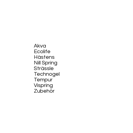
Akva
Ecolife​
Hästens
Nill Spring
Strässle
Technogel
Tempur
Vispring
Zubehör