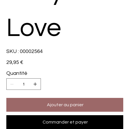
Love
SKU
SKU :
00002564
00002564
Prix
29,95 €
Quantité
Ajouter au panier
Commander et payer