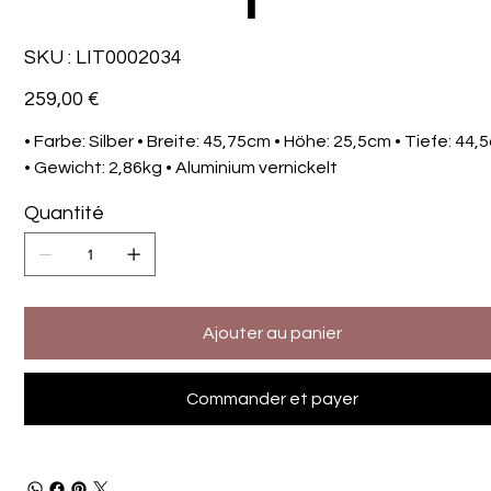
SKU
SKU :
LIT0002034
LIT0002034
Prix
259,00 €
• Farbe: Silber • Breite: 45,75cm • Höhe: 25,5cm • Tiefe: 44,
• Gewicht: 2,86kg • Aluminium vernickelt
Quantité
Ajouter au panier
Commander et payer