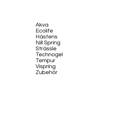
Akva
Ecolife​
Hästens
Nill Spring
Strässle
Technogel
Tempur
Vispring
Zubehör