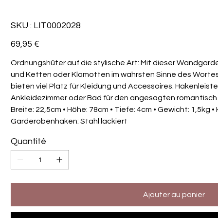
SKU
SKU :
LIT0002028
LIT0002028
Prix
69,95 €
Ordnungshüter auf die stylische Art: Mit dieser Wandgarde
und Ketten oder Klamotten im wahrsten Sinne des Worte
bieten viel Platz für Kleidung und Accessoires. Hakenleiste
Ankleidezimmer oder Bad für den angesagten romantisch f
Breite: 22,5cm • Höhe: 78cm • Tiefe: 4cm • Gewicht: 1,5kg • 
Garderobenhaken: Stahl lackiert
Quantité
Ajouter au panier