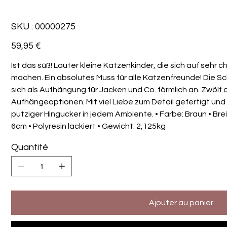
SKU
SKU :
00000275
00000275
Prix
59,95 €
Ist das süß! Lauter kleine Katzenkinder, die sich auf sehr
machen. Ein absolutes Muss für alle Katzenfreunde! Die 
sich als Aufhängung für Jacken und Co. förmlich an. Zwölf a
Aufhängeoptionen. Mit viel Liebe zum Detail gefertigt und
putziger Hingucker in jedem Ambiente. • Farbe: Braun • Brei
6cm • Polyresin lackiert • Gewicht: 2,125kg
Quantité
Ajouter au panier