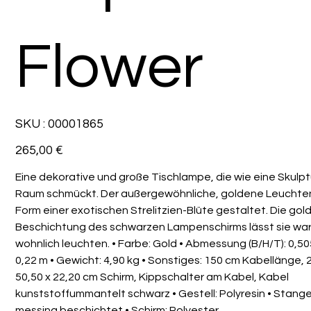
Flower
SKU
SKU :
00001865
00001865
Prix
265,00 €
Eine dekorative und große Tischlampe, die wie eine Skulp
Raum schmückt. Der außergewöhnliche, goldene Leuchtenf
Form einer exotischen Strelitzien-Blüte gestaltet. Die go
Beschichtung des schwarzen Lampenschirms lässt sie wa
wohnlich leuchten. • Farbe: Gold • Abmessung (B/H/T): 0,505
0,22 m • Gewicht: 4,90 kg • Sonstiges: 150 cm Kabellänge, 
50,50 x 22,20 cm Schirm, Kippschalter am Kabel, Kabel
kunststoffummantelt schwarz • Gestell: Polyresin • Stange
messing beschichtet • Schirm: Polyester