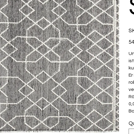
SK
Prix
54
Un
is
ku
Er
ro
ve
Rä
0,
Ba
Qu