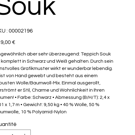
Souk
SKU
U :
00002196
00002196
9,00 €
gewöhnlich aber sehr überzeugend: Teppich Souk
t komplett in Schwarz und Weiß gehalten. Durch sein
nstvolles Grafikmuster wirkt er wunderbar lebendig.
 ist von Hand gewebt und besteht aus einem
busten Wolle/Baumwoll-Mix. Einmal ausgerollt,
rströmt er Stil, Charme und Wohnlichkeit in Ihren
umen! • Farbe: Schwarz • Abmessung (B/H/T): 2,4 x
01 x 1,7 m • Gewicht: 9,50 kg • 40 % Wolle, 50 %
umwolle, 10 % Polyamid-Nylon
antité