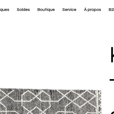
ques
Soldes
Boutique
Service
À propos
B2