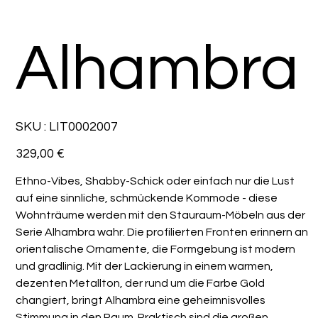
Alhambra
SKU
SKU :
LIT0002007
LIT0002007
Prix
329,00 €
Ethno-Vibes, Shabby-Schick oder einfach nur die Lust
auf eine sinnliche, schmückende Kommode - diese
Wohnträume werden mit den Stauraum-Möbeln aus der
Serie Alhambra wahr. Die profilierten Fronten erinnern an
orientalische Ornamente, die Formgebung ist modern
und gradlinig. Mit der Lackierung in einem warmen,
dezenten Metallton, der rund um die Farbe Gold
changiert, bringt Alhambra eine geheimnisvolles
Stimmung in den Raum. Praktisch sind die großen