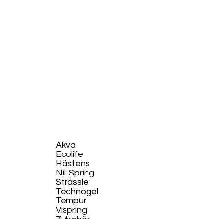
Akva
Ecolife​
Hästens
Nill Spring
Strässle
Technogel
Tempur
Vispring