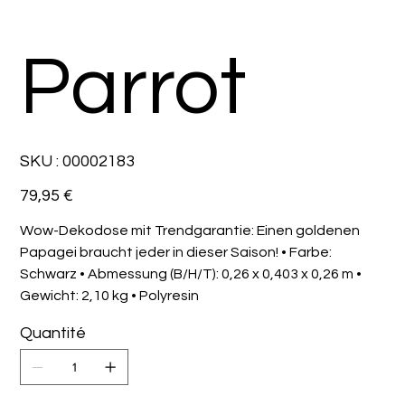
Parrot
SKU
SKU :
00002183
00002183
Prix
79,95 €
Wow-Dekodose mit Trendgarantie: Einen goldenen
Papagei braucht jeder in dieser Saison! • Farbe:
Schwarz • Abmessung (B/H/T): 0,26 x 0,403 x 0,26 m •
Gewicht: 2,10 kg • Polyresin
Quantité