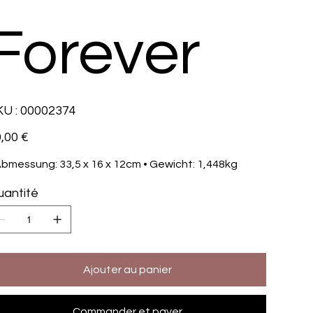
Forever
SKU
U :
00002374
00002374
,00 €
Abmessung: 33,5 x 16 x 12cm • Gewicht: 1,448kg
antité
Ajouter au panier
Commander et payer