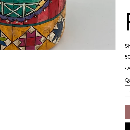
SK
Prix
50
• 
Qu