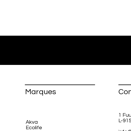
Marques
Con
1 Fu
L-91
Akva
Ecolife​