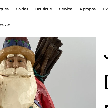
ques
Soldes
Boutique
Service
À propos
B2
orever