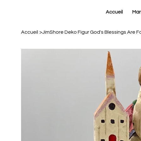
Accueil
Mar
Accueil
>
JimShore Deko Figur God's Blessings Are F