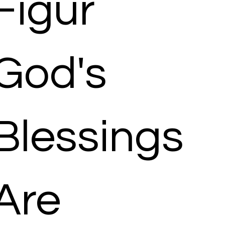
Figur
God's
Blessings
Are