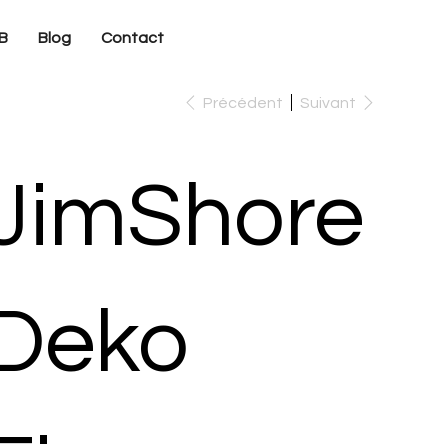
B
Blog
Contact
Précédent
Suivant
JimShore
Deko