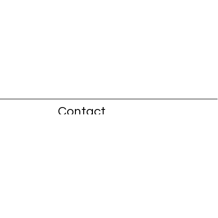
Contact
1 Fuussekaul
L-9156 Heiderscheid
info@fiisschen.lu
Téléphone : +352 26 88 94 33