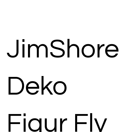
JimShore
Deko
Figur Fly