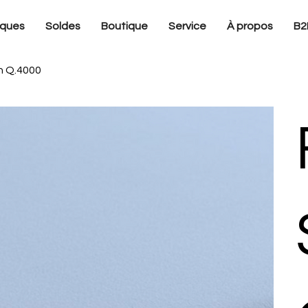
ques
Soldes
Boutique
Service
À propos
B2
h Q.4000