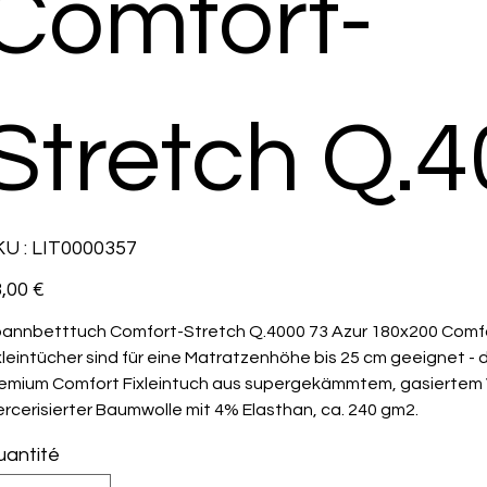
Comfort-
Stretch Q.
SKU
U :
LIT0000357
LIT0000357
,00 €
annbetttuch Comfort-Stretch Q.4000 73 Azur 180x200 Comfo
xleintücher sind für eine Matratzenhöhe bis 25 cm geeignet - 
emium Comfort Fixleintuch aus supergekämmtem, gasiertem 
rcerisierter Baumwolle mit 4% Elasthan, ca. 240 gm2.
antité