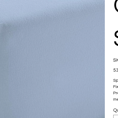
SK
Prix
53
Sp
Fi
Pr
me
Qu