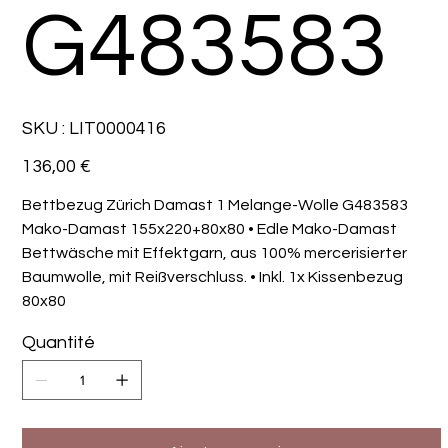
G483583
SKU
SKU :
LIT0000416
LIT0000416
Prix
136,00 €
Bettbezug Zürich Damast 1 Melange-Wolle G483583
Mako-Damast 155x220+80x80 • Edle Mako-Damast
Bettwäsche mit Effektgarn, aus 100% mercerisierter
Baumwolle, mit Reißverschluss. • Inkl. 1x Kissenbezug
80x80
Quantité