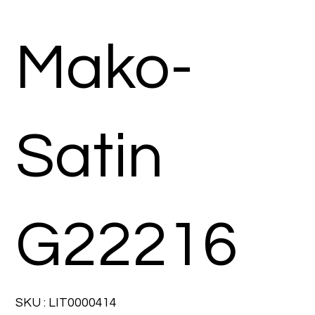
Mako-
Satin
G22216
SKU
SKU :
LIT0000414
LIT0000414