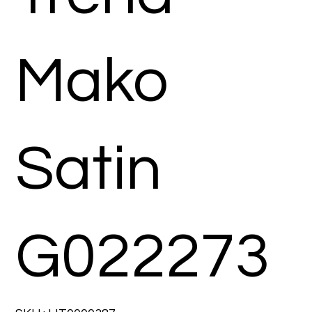
Mako
Satin
G022273
SKU