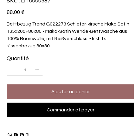
SKU :
LIT0000387
LIT0000387
Prix
88,00 €
Bettbezug Trend G022273 Schiefer-kirsche Mako Satin
135x200+80x80 • Mako-Satin Wende-Bettwäsche aus
100% Baumwolle, mit Reißverschluss. • Inkl. 1x
Kissenbezug 80x80
Quantité
Ajouter au panier
Commander et payer