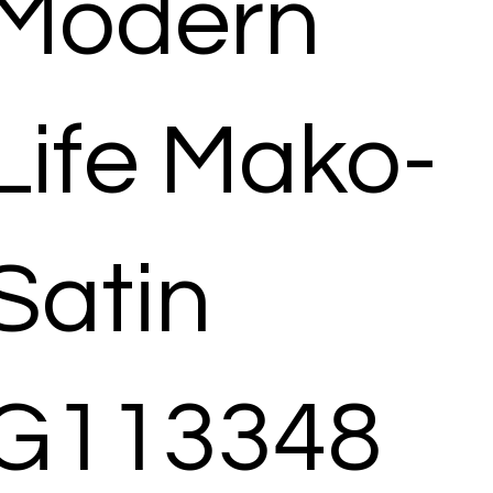
Modern
Life Mako-
Satin
G113348