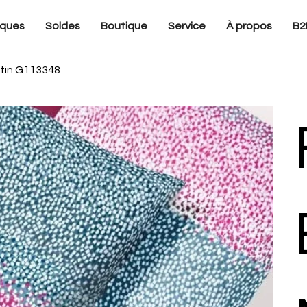
ques
Soldes
Boutique
Service
À propos
B2
tin G113348