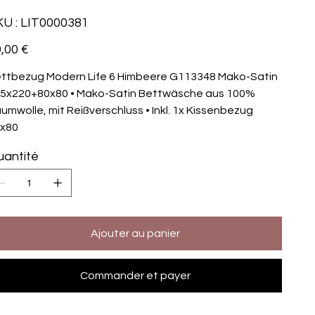
SKU
U :
LIT0000381
LIT0000381
,00 €
ttbezug Modern Life 6 Himbeere G113348 Mako-Satin
5x220+80x80 • Mako-Satin Bettwäsche aus 100%
umwolle, mit Reißverschluss • Inkl. 1x Kissenbezug
x80
antité
Ajouter au panier
Commander et payer