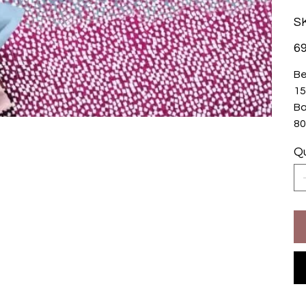
SK
Prix
69
Be
15
Ba
80
Qu