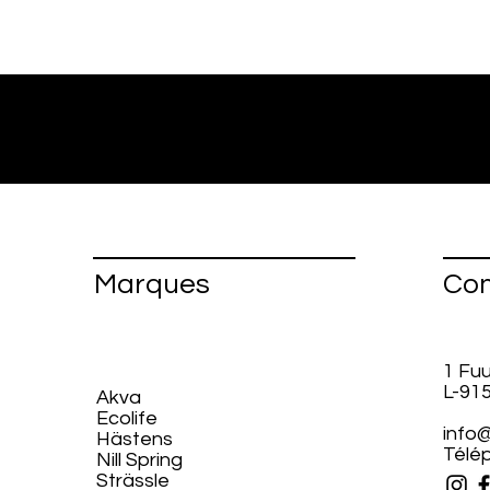
Marques
Con
1 Fu
L-91
Akva
Ecolife​
info@
Hästens
Télép
Nill Spring
Strässle