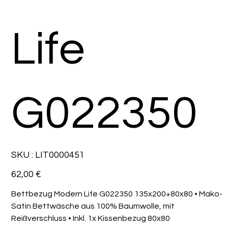
Life
G022350
SKU
SKU :
LIT0000451
LIT0000451
Prix
62,00 €
Bettbezug Modern Life G022350 135x200+80x80 • Mako-
Satin Bettwäsche aus 100% Baumwolle, mit
Reißverschluss • Inkl. 1x Kissenbezug 80x80