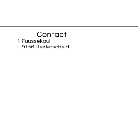
Contact
1 Fuussekaul
L-9156 Heiderscheid
info@fiisschen.lu
Téléphone : +352 26 88 94 33