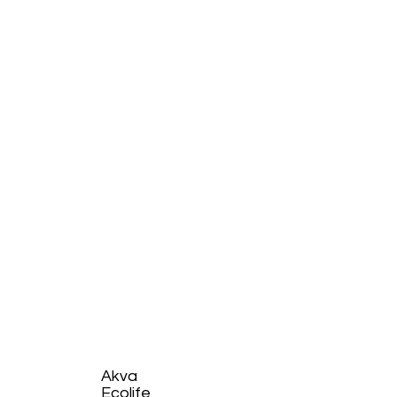
Akva
Ecolife​