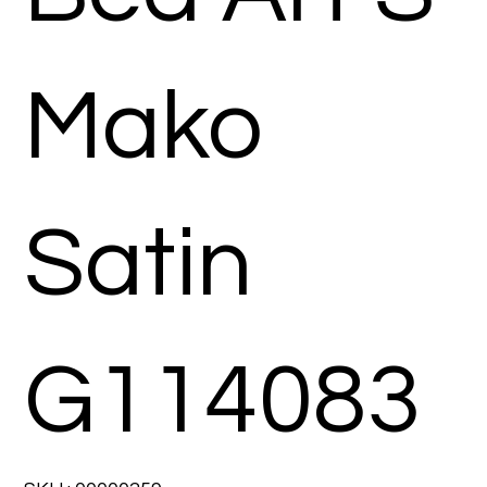
Mako
Satin
G114083
SKU