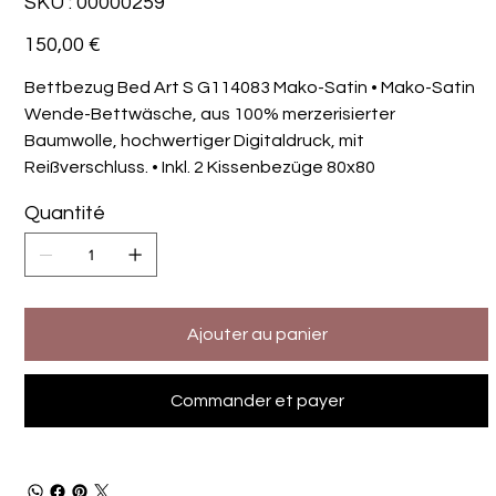
SKU :
00000259
00000259
Prix
150,00 €
Bettbezug Bed Art S G114083 Mako-Satin • Mako-Satin
Wende-Bettwäsche, aus 100% merzerisierter
Baumwolle, hochwertiger Digitaldruck, mit
Reißverschluss. • Inkl. 2 Kissenbezüge 80x80
Quantité
Ajouter au panier
Commander et payer