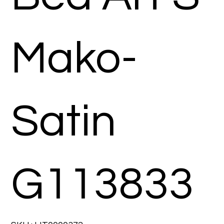
Mako-
Satin
G113833
SKU