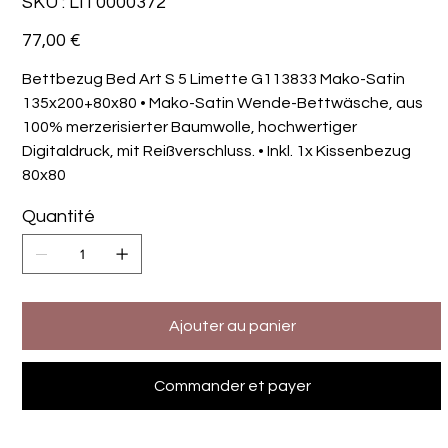
SKU :
LIT0000372
LIT0000372
Prix
77,00 €
Bettbezug Bed Art S 5 Limette G113833 Mako-Satin
135x200+80x80 • Mako-Satin Wende-Bettwäsche, aus
100% merzerisierter Baumwolle, hochwertiger
Digitaldruck, mit Reißverschluss. • Inkl. 1x Kissenbezug
80x80
Quantité
Ajouter au panier
Commander et payer