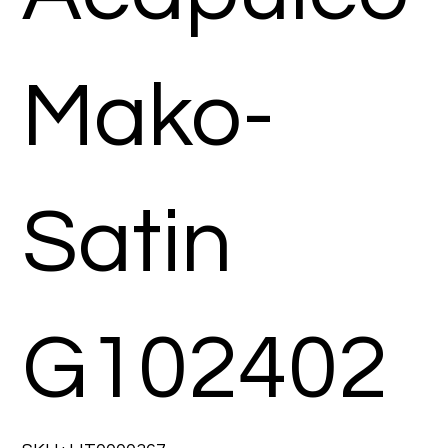
Mako-
Satin
G102402
SKU