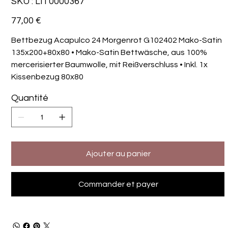
SKU :
LIT0000367
LIT0000367
Prix
77,00 €
Bettbezug Acapulco 24 Morgenrot G102402 Mako-Satin
135x200+80x80 • Mako-Satin Bettwäsche, aus 100%
mercerisierter Baumwolle, mit Reißverschluss • Inkl. 1x
Kissenbezug 80x80
Quantité
Ajouter au panier
Commander et payer