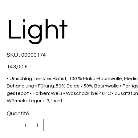
Light
SKU
SKU :
00000174
00000174
Prix
143,00 €
• Umschlag: feinster Batist, 100 % Mako-Baumwolle, Medi
Behandlung • Füllung: 50% Seide / 50% Baumwolle • Fertigs
gesteppt • Farben: Weiß • Waschbar: bei 40 °C • Zusatzfun
Wärmekategorie 3, Licht
Quantité