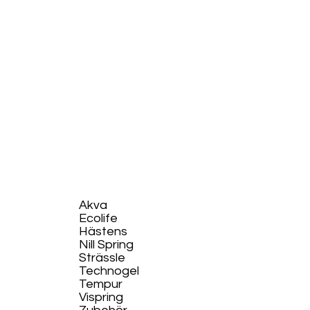
Akva
Ecolife​
Hästens
Nill Spring
Strässle
Technogel
Tempur
Vispring