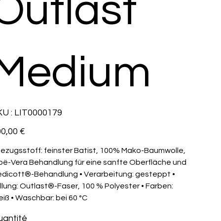
Outlast
Medium
SKU
U :
LIT0000179
LIT0000179
0,00 €
Bezugsstoff: feinster Batist, 100% Mako-Baumwolle,
oë-Vera Behandlung für eine sanfte Oberfläche und
dicott®-Behandlung • Verarbeitung: gesteppt •
llung: Outlast®-Faser, 100 % Polyester • Farben:
iß • Waschbar: bei 60 °C
antité