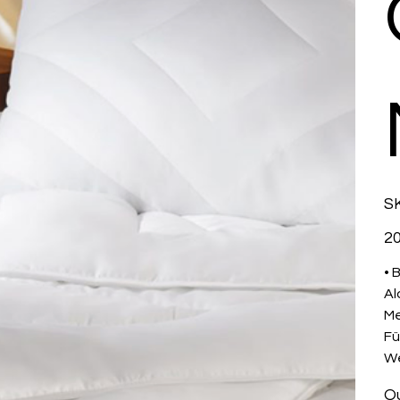
SK
Prix
20
• 
Al
Me
Fü
We
Qu