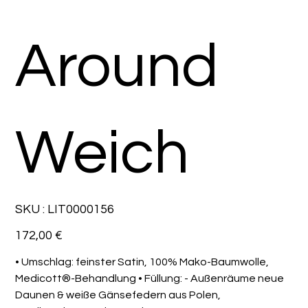
Around
Weich
SKU
SKU :
LIT0000156
LIT0000156
Prix
172,00 €
• Umschlag: feinster Satin, 100% Mako-Baumwolle,
Medicott®-Behandlung • Füllung: - Außenräume neue
Daunen & weiße Gänsefedern aus Polen,