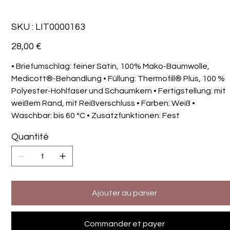
SKU
SKU :
LIT0000163
LIT0000163
Prix
28,00 €
• Briefumschlag: feiner Satin, 100% Mako-Baumwolle,
Medicott®-Behandlung • Füllung: Thermofill® Plus, 100 %
Polyester-Hohlfaser und Schaumkern • Fertigstellung: mit
weißem Rand, mit Reißverschluss • Farben: Weiß •
Waschbar: bis 60 °C • Zusatzfunktionen: Fest
Quantité
Ajouter au panier
Commander et payer