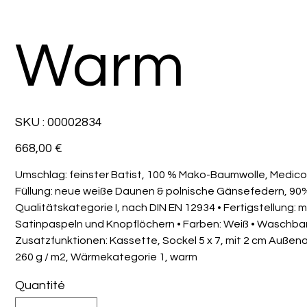
Warm
SKU
SKU :
00002834
00002834
Prix
668,00 €
Umschlag: feinster Batist, 100 % Mako-Baumwolle, Medic
Füllung: neue weiße Daunen & polnische Gänsefedern, 9
Qualitätskategorie I, nach DIN EN 12934 • Fertigstellung: 
Satinpaspeln und Knopflöchern • Farben: Weiß • Waschbar:
Zusatzfunktionen: Kassette, Sockel 5 x 7, mit 2 cm Außen
260 g / m2, Wärmekategorie 1, warm
Quantité