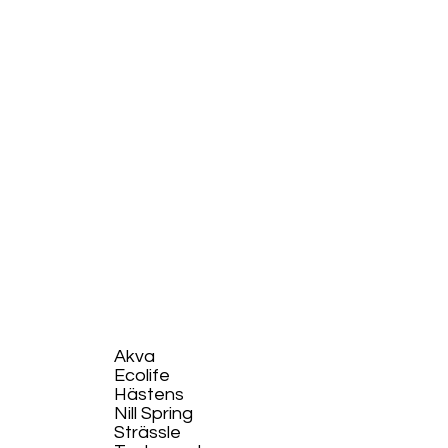
Akva
Ecolife​
Hästens
Nill Spring
Strässle