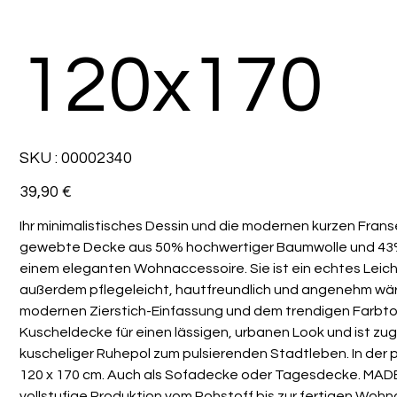
120x170
SKU
SKU :
00002340
00002340
Prix
39,90 €
Ihr minimalistisches Dessin und die modernen kurzen Fra
gewebte Decke aus 50% hochwertiger Baumwolle und 43
einem eleganten Wohnaccessoire. Sie ist ein echtes Leic
außerdem pflegeleicht, hautfreundlich und angenehm wär
modernen Zierstich-Einfassung und dem trendigen Farbto
Kuscheldecke für einen lässigen, urbanen Look und ist zug
kuscheliger Ruhepol zum pulsierenden Stadtleben. In der
120 x 170 cm. Auch als Sofadecke oder Tagesdecke. MAD
vollstufige Produktion vom Rohstoff bis zur fertigen Woh