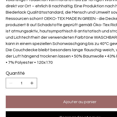
direkt vor Ort – ehrlich & nachhaltig. Eine Produktion nac
Biederlack Qualitätsstandard, die Mensch und Umwelt sow
Ressourcen schont OEKO-TEX MADE IN GREEN - die Decke
produziert & auf Schadstoffe geprüft gemäß Öko-Tex Rich
ist atmungsaktiv, hautsympathisch & antistatisch und stra
und Lichtechtheit der verwendeten Farbtöne WASCHBARK
kann in einem speziellen Schonwaschgang bis zu 40°C g
Die Couchdecke bleibt besonders lange flauschig-weich, 
der Luft hängend trocknen lassen • 50% Baumwolle • 43% P
• 7% Polyester • 120x170
Quantité
Ajouter au panier