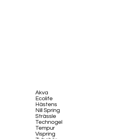
Akva
Ecolife​
Hästens
Nill Spring
Strässle
Technogel
Tempur
Vispring