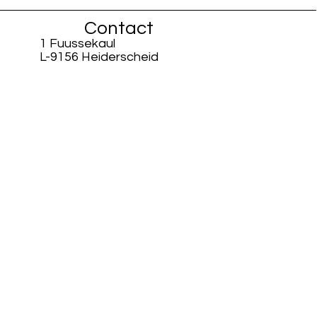
Contact
1 Fuussekaul
L-9156 Heiderscheid
info@fiisschen.lu
Téléphone : +352 26 88 94 33