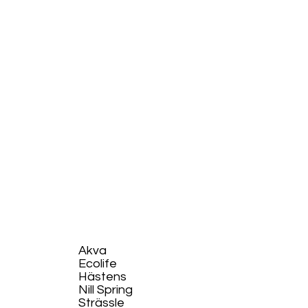
Akva
Ecolife​
Hästens
Nill Spring
Strässle