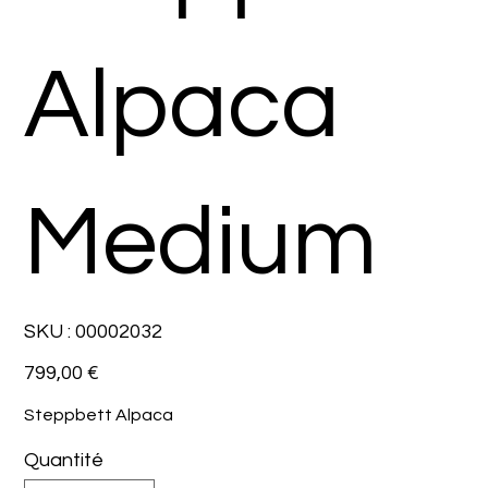
Alpaca
Medium
SKU
SKU :
00002032
00002032
Prix
799,00 €
Steppbett Alpaca
Quantité