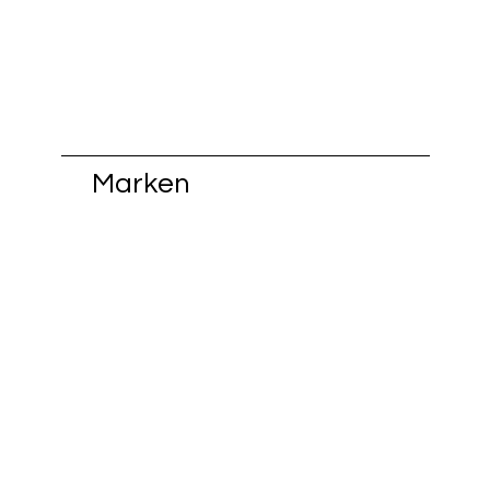
Portes Ouvertes 2026 bei
FiisschenConcept
Marken