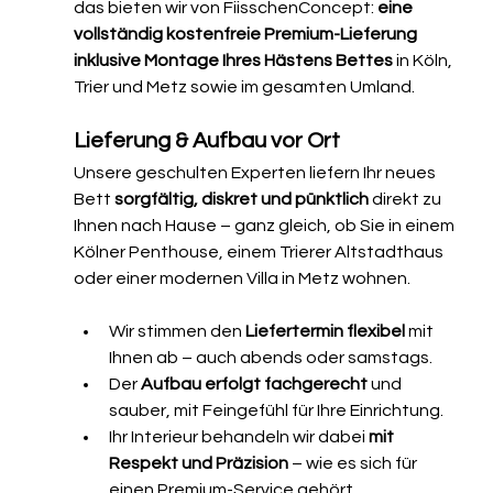
das bieten wir von FiisschenConcept: 
eine 
vollständig kostenfreie Premium-Lieferung 
inklusive Montage Ihres Hästens Bettes
 in Köln, 
Trier und Metz sowie im gesamten Umland.
Lieferung & Aufbau vor Ort
Unsere geschulten Experten liefern Ihr neues 
Bett 
sorgfältig, diskret und pünktlich
 direkt zu 
Ihnen nach Hause – ganz gleich, ob Sie in einem 
Kölner Penthouse, einem Trierer Altstadthaus 
oder einer modernen Villa in Metz wohnen.
Wir stimmen den 
Liefertermin flexibel
 mit 
Ihnen ab – auch abends oder samstags.
Der 
Aufbau erfolgt fachgerecht
 und 
sauber, mit Feingefühl für Ihre Einrichtung.
Ihr Interieur behandeln wir dabei 
mit 
Respekt und Präzision
 – wie es sich für 
einen Premium-Service gehört.