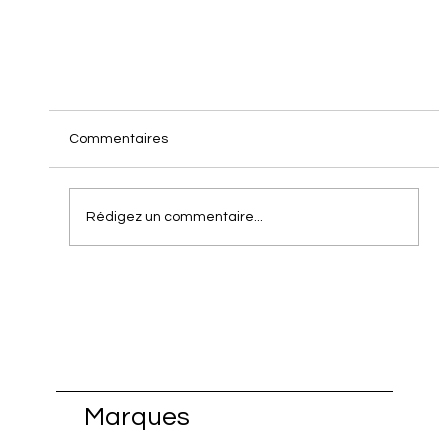
Commentaires
Rédigez un commentaire...
Miwwelfestival en automne (27 sept – 5 oct
2025)
Marques